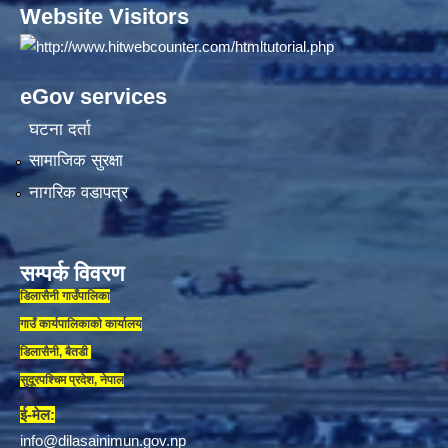
Website Visitors
eGov services
घटना दर्ता
सामाजिक सुरक्षा
नागरिक वडापत्र
सम्पर्क विवरण
डिलासैनी गाउँपालिका
गाउँ कार्यपालिकाकाे कार्यालय
डिलासैनी, बैतडी
सुदूरपश्चिम प्रदेश, नेपाल
ई-मेल:
info@dilasainimun.gov.np