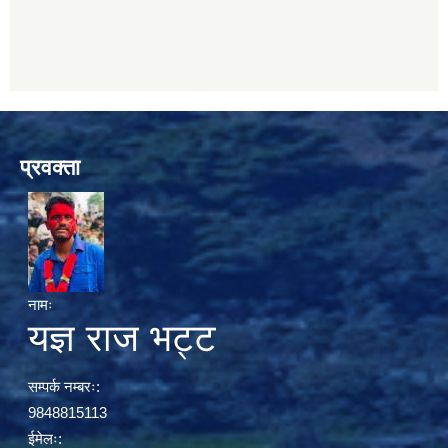
प्रवक्ता
नामः
यज्ञ राज भट्ट
सम्पर्क नम्बरः:
9848815113
ईमेलः: