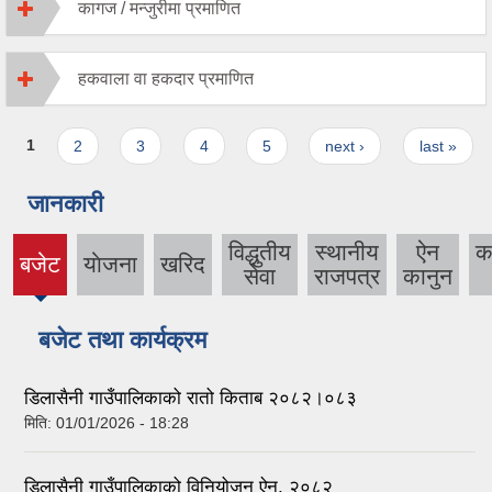
कागज / मन्जुरीमा प्रमाणित
हकवाला वा हकदार प्रमाणित
Pages
1
2
3
4
5
next ›
last »
जानकारी
विद्धुतीय
स्थानीय
ऐन
क
बजेट
याेजना
खरिद
(active
सेवा
राजपत्र
कानुन
tab)
बजेट तथा कार्यक्रम
डिलासैनी गाउँपालिकाको रातो किताब २०८२।०८३
मिति:
01/01/2026 - 18:28
डिलासैनी गाउँपालिकाको विनियोजन ऐन, २०८२