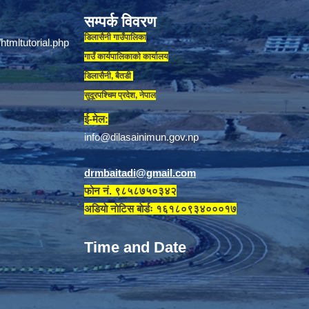
सम्पर्क विवरण
डिलासैनी गाउँपालिका
गाउँ कार्यपालिकाकाे कार्यालय
डिलासैनी, बैतडी
सुदूरपश्चिम प्रदेश, नेपाल
ई-मेल:
info@dilasainimun.gov.np
drmbaitadi@gmail.com
फोन नं. ९८५८७५०३४२
अडियाे नाेटिस बाेर्डः १६१८०९३४०००१७
Time and Date