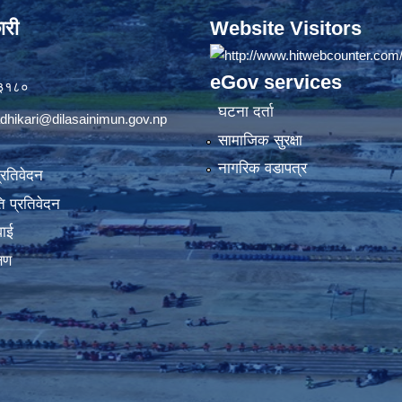
ारी
Website Visitors
eGov services
७३१८०
घटना दर्ता
dhikari@dilasainimun.gov.np
सामाजिक सुरक्षा
नागरिक वडापत्र
प्रतिवेदन
 प्रतिवेदन
वाई
्षण