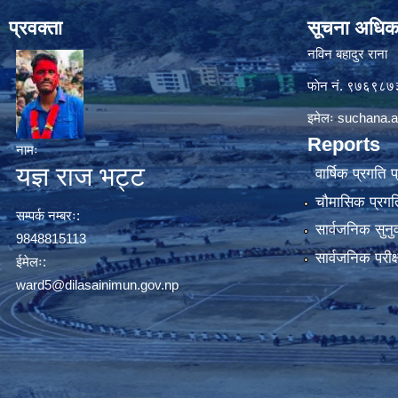
प्रवक्ता
सूचना अधिक
नविन बहादुर राना
फाेन नं. ९७६९८
इमेलः
suchana.a
Reports
नामः
यज्ञ राज भट्ट
वार्षिक प्रगति 
चौमासिक प्रगति
सम्पर्क नम्बरः:
सार्वजनिक सुनु
9848815113
सार्वजनिक परीक
ईमेलः:
ward5@dilasainimun.gov.np