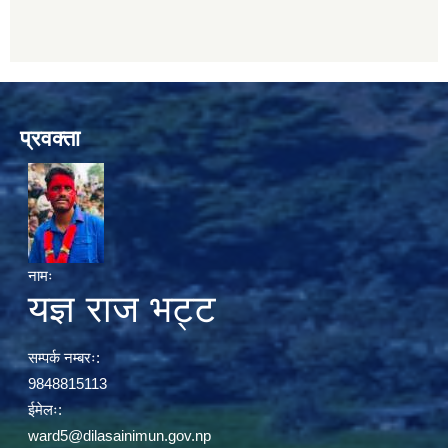
प्रवक्ता
नामः
यज्ञ राज भट्ट
सम्पर्क नम्बरः:
9848815113
ईमेलः:
ward5@dilasainimun.gov.np