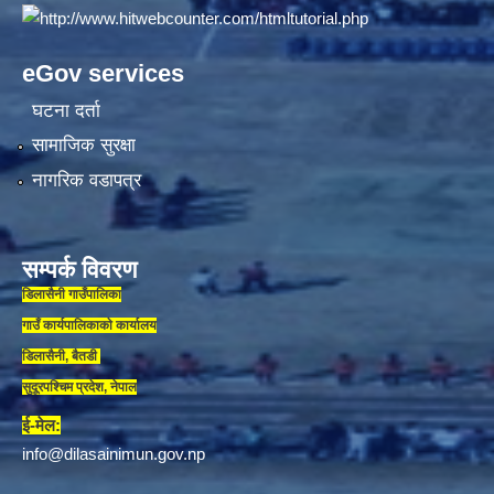
eGov services
घटना दर्ता
सामाजिक सुरक्षा
नागरिक वडापत्र
सम्पर्क विवरण
डिलासैनी गाउँपालिका
गाउँ कार्यपालिकाकाे कार्यालय
डिलासैनी, बैतडी
सुदूरपश्चिम प्रदेश, नेपाल
ई-मेल:
info@dilasainimun.gov.np