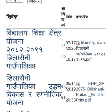
आ
र्थि
शिर्षक
मिति
दस्तावेज
क
वर्ष
विद्यालय शिक्षा क्षेत्र
योजना
07/17
शिक्षा क्षेत्र योजना
८१
२०८२-२०९१
/2025
डिलासैनी
।
-
गाउँपालिका २०८२।
डिलासैनी
८२
10:17
२०९१.pdf
गाउँपालिका
डिलासैनी
05/14
EDP_SP-
गाउँपालिका उद्धम
७५
/2019
2075_Dillshani-
/
विकास र रणनीतिक
-
Baitadi_Final for
७६
20:33
Print.pdf
याेजना