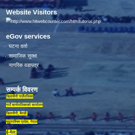
Website Visitors
eGov services
घटना दर्ता
सामाजिक सुरक्षा
नागरिक वडापत्र
सम्पर्क विवरण
डिलासैनी गाउँपालिका
गाउँ कार्यपालिकाकाे कार्यालय
डिलासैनी, बैतडी
सुदूरपश्चिम प्रदेश, नेपाल
ई-मेल: