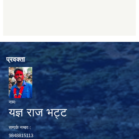
प्रवक्ता
नामः
यज्ञ राज भट्ट
सम्पर्क नम्बरः:
9848815113