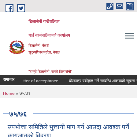
Skip to main content
डिलासैनी गाउँपालिका
गाउँ कार्यपालिकाको कार्यालय
डिलासैनी, बैतडी
सुदूरपश्चिम प्रदेश, नेपाल
"हाम्राे डिलासैनी, राम्राे डिलासैनी"
समाचार
Letter of acceptance
बोलपत्र स्वीकृत गर्ने सम्बन्धि आशयको सूचना !
You are here
Home
» ७५/७६
७५/७६
उपभोत्ता समितिले भुत्तानी माग गर्न आउदा आवश्क पर्ने
कागजातकाे विवरण