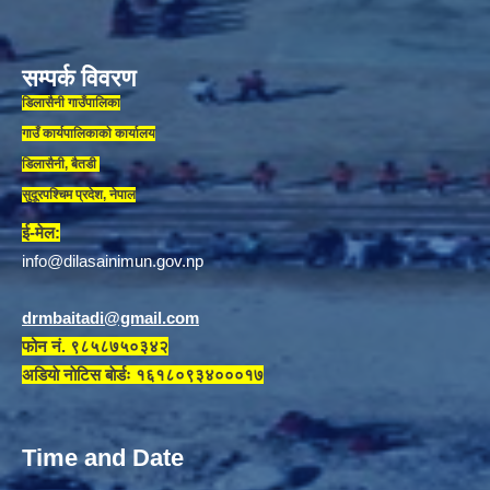
सम्पर्क विवरण
डिलासैनी गाउँपालिका
गाउँ कार्यपालिकाकाे कार्यालय
डिलासैनी, बैतडी
सुदूरपश्चिम प्रदेश, नेपाल
ई-मेल:
info@dilasainimun.gov.np
drmbaitadi@gmail.com
फोन नं. ९८५८७५०३४२
अडियाे नाेटिस बाेर्डः १६१८०९३४०००१७
Time and Date