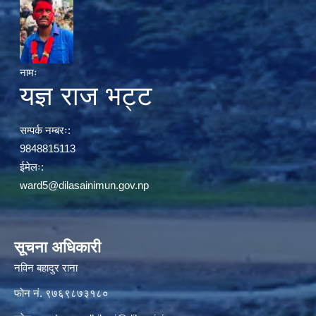
नामः
यज्ञ राज भट्ट
सम्पर्क नम्बरः:
9848815113
ईमेलः:
ward5@dilasainimun.gov.np
सूचना अधिकारी
नविन बहादुर राना
फाेन नं. ९७६९८७३१८०