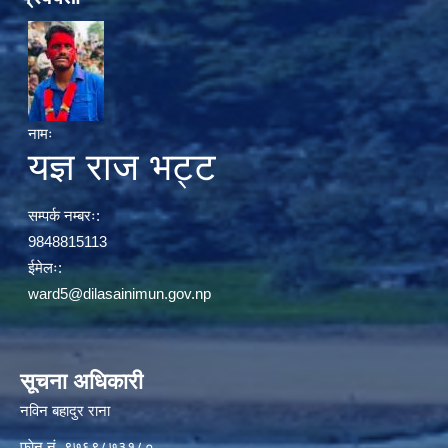
नामः
यज्ञ राज भट्ट
सम्पर्क नम्बरः:
9848815113
ईमेलः:
ward5@dilasainimun.gov.np
सूचना अधिकारी
नविन बहादुर राना
फाेन नं. ९७६९८७३१८०