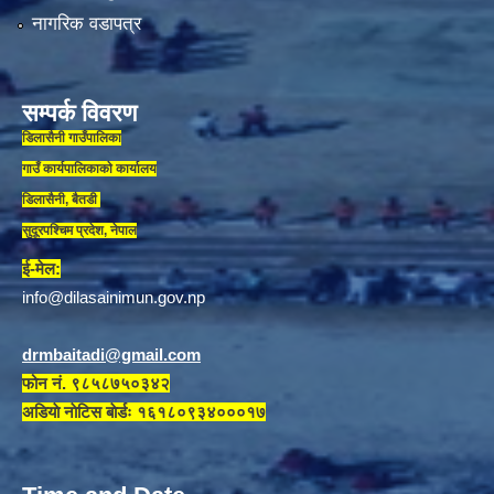
नागरिक वडापत्र
सम्पर्क विवरण
डिलासैनी गाउँपालिका
गाउँ कार्यपालिकाकाे कार्यालय
डिलासैनी, बैतडी
सुदूरपश्चिम प्रदेश, नेपाल
ई-मेल:
info@dilasainimun.gov.np
drmbaitadi@gmail.com
फोन नं. ९८५८७५०३४२
अडियाे नाेटिस बाेर्डः १६१८०९३४०००१७