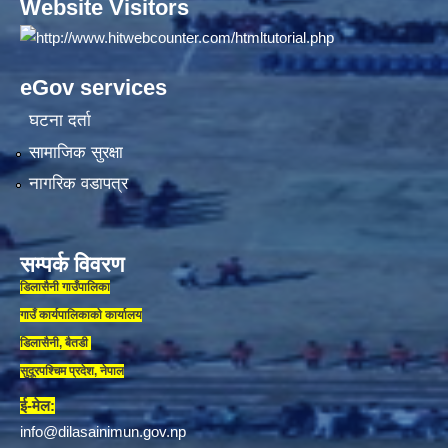
Website Visitors
eGov services
घटना दर्ता
सामाजिक सुरक्षा
नागरिक वडापत्र
सम्पर्क विवरण
डिलासैनी गाउँपालिका
गाउँ कार्यपालिकाकाे कार्यालय
डिलासैनी, बैतडी
सुदूरपश्चिम प्रदेश, नेपाल
ई-मेल:
info@dilasainimun.gov.np