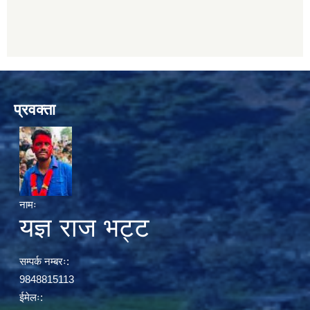
प्रवक्ता
नामः
यज्ञ राज भट्ट
सम्पर्क नम्बरः:
9848815113
ईमेलः: