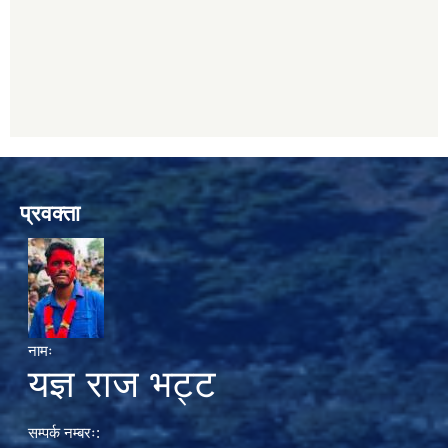
प्रवक्ता
नामः
यज्ञ राज भट्ट
सम्पर्क नम्बरः: