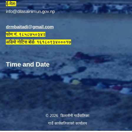
ई-मेल:
info@dilasainimun.gov.np
drmbaitadi@gmail.com
फोन नं. ९८५८७५०३४२
अडियाे नाेटिस बाेर्डः १६१८०९३४०००१७
Time and Date
© 2026 डिलासैनी गाउँपालिका
गाउँ कार्यपालिकाको कार्यालय