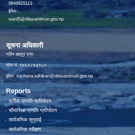
9848815113
ईमेलः:
ward5@dilasainimun.gov.np
सूचना अधिकारी
नविन बहादुर राना
फाेन नं. ९७६९८७३१८०
इमेलः
suchana.adhikari@dilasainimun.gov.np
Reports
वार्षिक प्रगति प्रतिवेदन
चौमासिक प्रगति प्रतिवेदन
सार्वजनिक सुनुवाई
सार्वजनिक परीक्षण