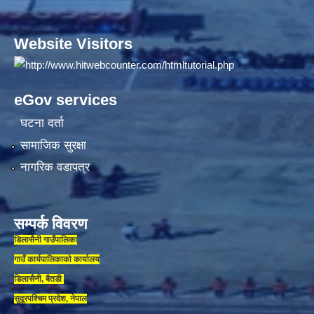
Website Visitors
eGov services
घटना दर्ता
सामाजिक सुरक्षा
नागरिक वडापत्र
सम्पर्क विवरण
डिलासैनी गाउँपालिका
गाउँ कार्यपालिकाकाे कार्यालय
डिलासैनी, बैतडी
सुदूरपश्चिम प्रदेश, नेपाल