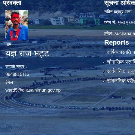
प्रवक्ता
सूचना अधिक
नविन बहादुर राना
फाेन नं. ९७६९८
इमेलः
suchana.a
Reports
नामः
यज्ञ राज भट्ट
वार्षिक प्रगति 
चौमासिक प्रगति
सम्पर्क नम्बरः:
सार्वजनिक सुनु
9848815113
सार्वजनिक परीक
ईमेलः:
ward5@dilasainimun.gov.np