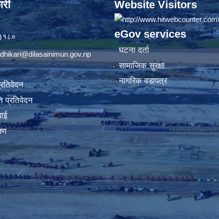
ारी
Website Visitors
eGov services
७३१८०
घटना दर्ता
dhikari@dilasainimun.gov.np
सामाजिक सुरक्षा
नागरिक वडापत्र
प्रतिवेदन
 प्रतिवेदन
वाई
्षण