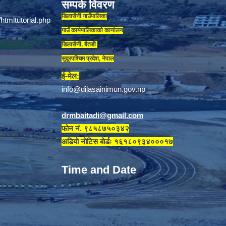
सम्पर्क विवरण
डिलासैनी गाउँपालिका
गाउँ कार्यपालिकाकाे कार्यालय
डिलासैनी, बैतडी
सुदूरपश्चिम प्रदेश, नेपाल
ई-मेल:
info@dilasainimun.gov.np
drmbaitadi@gmail.com
फोन नं. ९८५८७५०३४२
अडियाे नाेटिस बाेर्डः १६१८०९३४०००१७
Time and Date