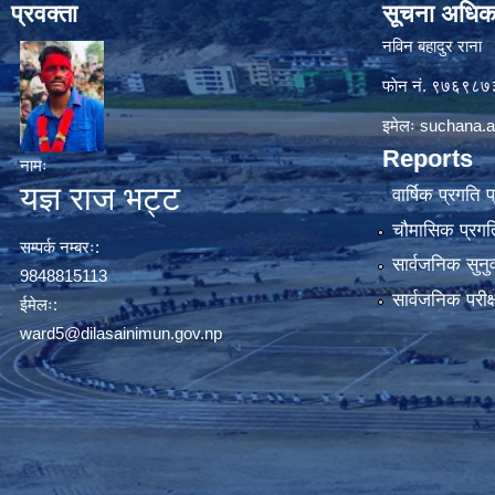
प्रवक्ता
सूचना अधिक
नविन बहादुर राना
फाेन नं. ९७६९८
इमेलः
suchana.a
Reports
नामः
यज्ञ राज भट्ट
वार्षिक प्रगति 
चौमासिक प्रगति
सम्पर्क नम्बरः:
सार्वजनिक सुनु
9848815113
सार्वजनिक परीक
ईमेलः:
ward5@dilasainimun.gov.np