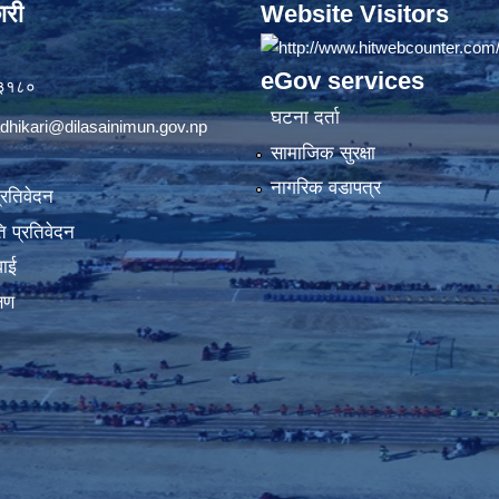
ारी
Website Visitors
eGov services
७३१८०
घटना दर्ता
dhikari@dilasainimun.gov.np
सामाजिक सुरक्षा
नागरिक वडापत्र
प्रतिवेदन
 प्रतिवेदन
वाई
्षण