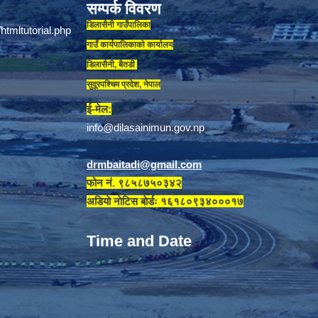
सम्पर्क विवरण
डिलासैनी गाउँपालिका
गाउँ कार्यपालिकाकाे कार्यालय
डिलासैनी, बैतडी
सुदूरपश्चिम प्रदेश, नेपाल
ई-मेल:
info@dilasainimun.gov.np
drmbaitadi@gmail.com
फोन नं. ९८५८७५०३४२
अडियाे नाेटिस बाेर्डः १६१८०९३४०००१७
Time and Date