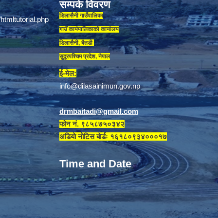
सम्पर्क विवरण
डिलासैनी गाउँपालिका
गाउँ कार्यपालिकाकाे कार्यालय
डिलासैनी, बैतडी
सुदूरपश्चिम प्रदेश, नेपाल
ई-मेल:
info@dilasainimun.gov.np
drmbaitadi@gmail.com
फोन नं. ९८५८७५०३४२
अडियाे नाेटिस बाेर्डः १६१८०९३४०००१७
Time and Date