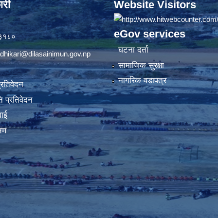
ारी
Website Visitors
eGov services
७३१८०
घटना दर्ता
dhikari@dilasainimun.gov.np
सामाजिक सुरक्षा
नागरिक वडापत्र
प्रतिवेदन
 प्रतिवेदन
वाई
्षण