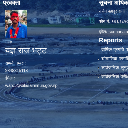
प्रवक्ता
सूचना अधिक
नविन बहादुर राना
फाेन नं. ९७६९८
इमेलः
suchana.a
Reports
नामः
यज्ञ राज भट्ट
वार्षिक प्रगति 
चौमासिक प्रगति
सम्पर्क नम्बरः:
सार्वजनिक सुनु
9848815113
सार्वजनिक परीक
ईमेलः:
ward5@dilasainimun.gov.np