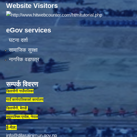
Website Visitors
eGov services
घटना दर्ता
सामाजिक सुरक्षा
नागरिक वडापत्र
सम्पर्क विवरण
डिलासैनी गाउँपालिका
गाउँ कार्यपालिकाकाे कार्यालय
डिलासैनी, बैतडी
सुदूरपश्चिम प्रदेश, नेपाल
ई-मेल:
info@dilasainimun.gov.np