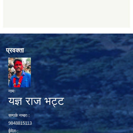
प्रवक्ता
नामः
यज्ञ राज भट्ट
सम्पर्क नम्बरः:
9848815113
ईमेलः: