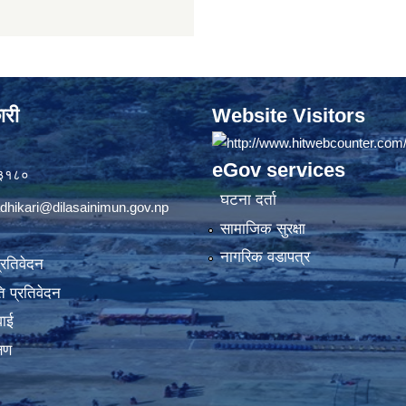
ारी
Website Visitors
eGov services
७३१८०
घटना दर्ता
dhikari@dilasainimun.gov.np
सामाजिक सुरक्षा
नागरिक वडापत्र
प्रतिवेदन
 प्रतिवेदन
वाई
्षण