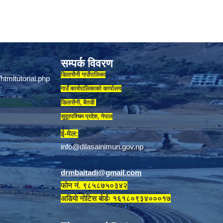
सम्पर्क विवरण
डिलासैनी गाउँपालिका
गाउँ कार्यपालिकाकाे कार्यालय
डिलासैनी, बैतडी
सुदूरपश्चिम प्रदेश, नेपाल
ई-मेल:
info@dilasainimun.gov.np
drmbaitadi@gmail.com
फोन नं. ९८५८७५०३४२
अडियाे नाेटिस बाेर्डः १६१८०९३४०००१७