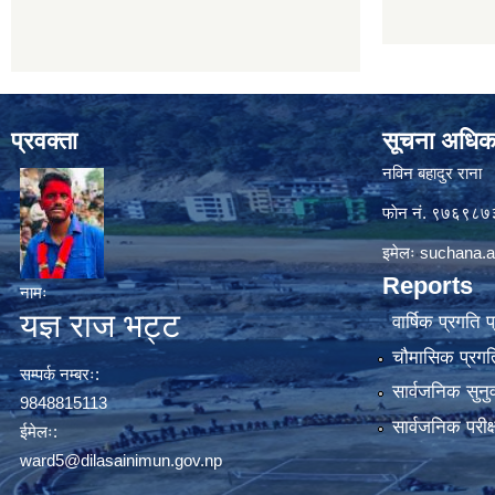
प्रवक्ता
सूचना अधिक
नविन बहादुर राना
फाेन नं. ९७६९८
इमेलः
suchana.a
Reports
नामः
यज्ञ राज भट्ट
वार्षिक प्रगति 
चौमासिक प्रगति
सम्पर्क नम्बरः:
सार्वजनिक सुनु
9848815113
सार्वजनिक परीक
ईमेलः:
ward5@dilasainimun.gov.np