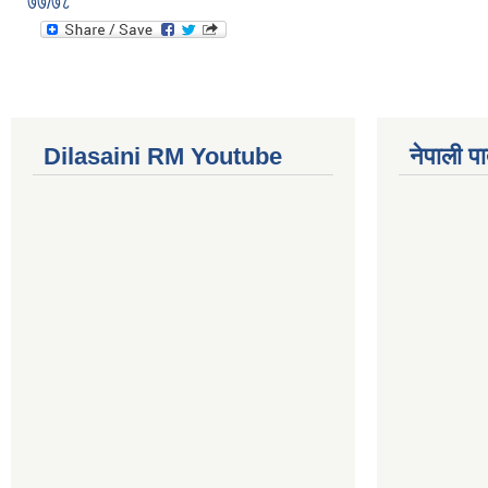
७७/७८
Dilasaini RM Youtube
नेपाली पा