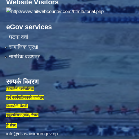
Website Visitors
eGov services
घटना दर्ता
सामाजिक सुरक्षा
नागरिक वडापत्र
सम्पर्क विवरण
डिलासैनी गाउँपालिका
गाउँ कार्यपालिकाकाे कार्यालय
डिलासैनी, बैतडी
सुदूरपश्चिम प्रदेश, नेपाल
ई-मेल:
info@dilasainimun.gov.np