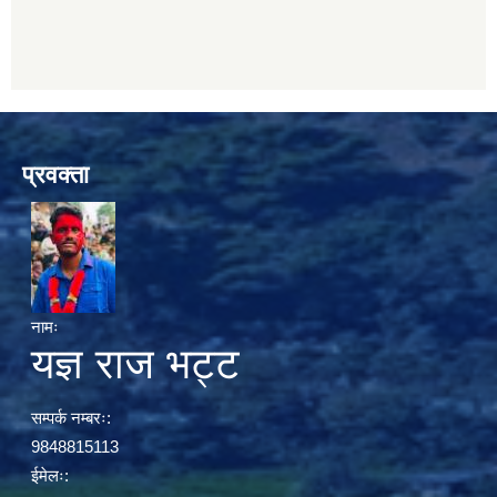
प्रवक्ता
नामः
यज्ञ राज भट्ट
सम्पर्क नम्बरः:
9848815113
ईमेलः: