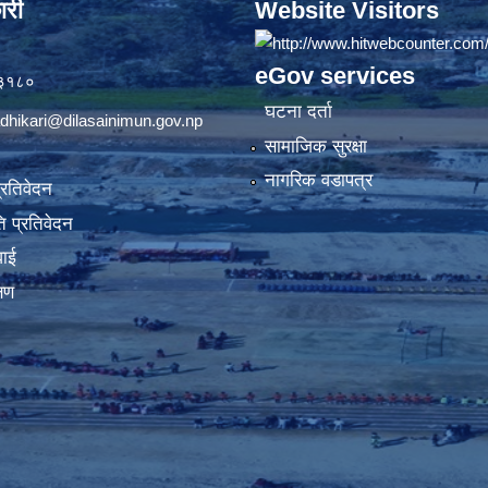
ारी
Website Visitors
eGov services
७३१८०
घटना दर्ता
dhikari@dilasainimun.gov.np
सामाजिक सुरक्षा
नागरिक वडापत्र
प्रतिवेदन
 प्रतिवेदन
वाई
्षण