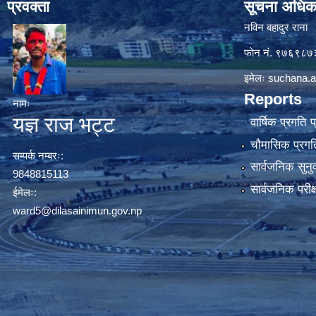
प्रवक्ता
सूचना अधिक
नविन बहादुर राना
फाेन नं. ९७६९८
इमेलः
suchana.a
Reports
नामः
यज्ञ राज भट्ट
वार्षिक प्रगति 
चौमासिक प्रगति
सम्पर्क नम्बरः:
सार्वजनिक सुनु
9848815113
सार्वजनिक परीक
ईमेलः:
ward5@dilasainimun.gov.np