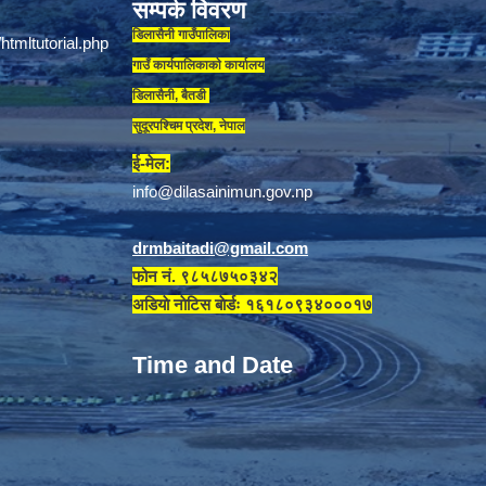
सम्पर्क विवरण
डिलासैनी गाउँपालिका
गाउँ कार्यपालिकाकाे कार्यालय
डिलासैनी, बैतडी
सुदूरपश्चिम प्रदेश, नेपाल
ई-मेल:
info@dilasainimun.gov.np
drmbaitadi@gmail.com
फोन नं. ९८५८७५०३४२
अडियाे नाेटिस बाेर्डः १६१८०९३४०००१७
Time and Date