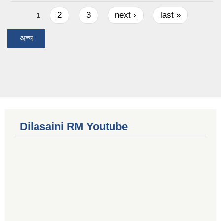
Pages
2
3
next ›
last »
1
अन्य
Dilasaini RM Youtube