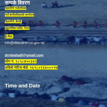
सम्पर्क विवरण
डिलासैनी गाउँपालिका
गाउँ कार्यपालिकाकाे कार्यालय
डिलासैनी, बैतडी
सुदूरपश्चिम प्रदेश, नेपाल
ई-मेल:
info@dilasainimun.gov.np
drmbaitadi@gmail.com
फोन नं. ९८५८७५०३४२
अडियाे नाेटिस बाेर्डः १६१८०९३४०००१७
Time and Date