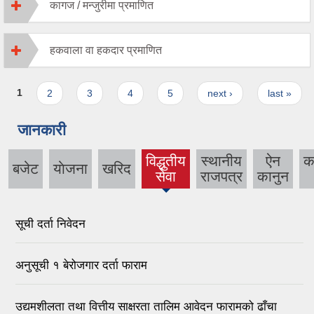
कागज / मन्जुरीमा प्रमाणित
हकवाला वा हकदार प्रमाणित
Pages
1
2
3
4
5
next ›
last »
जानकारी
विद्धुतीय
स्थानीय
ऐन
क
बजेट
याेजना
खरिद
(active
सेवा
राजपत्र
कानुन
tab)
सूची दर्ता निवेदन
अनुसूची १ बेरोजगार दर्ता फाराम
उद्यमशीलता तथा वित्तीय साक्षरता तालिम आवेदन फारामको ढाँचा