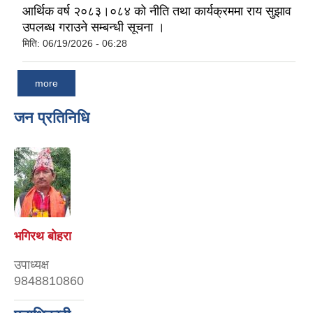
आर्थिक वर्ष २०८३।०८४ को नीति तथा कार्यक्रममा राय सुझाव
उपलब्ध गराउने सम्बन्धी सूचना ।
मिति:
06/19/2026 - 06:28
more
जन प्रतिनिधि
सन्तोष प्रकाश जोशी
भगिरथ बोहरा
अध्यक्ष
उपाध्यक्ष
९८५८७३६९९३
9848810860