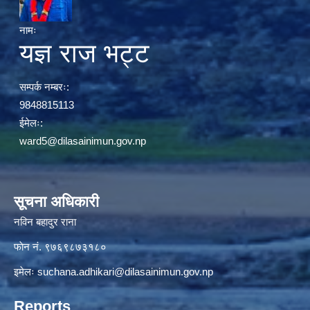
नामः
यज्ञ राज भट्ट
सम्पर्क नम्बरः:
9848815113
ईमेलः:
ward5@dilasainimun.gov.np
सूचना अधिकारी
नविन बहादुर राना
फाेन नं. ९७६९८७३१८०
इमेलः
suchana.adhikari@dilasainimun.gov.np
Reports