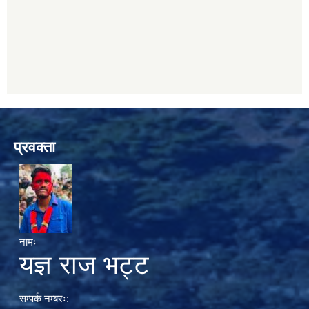
प्रवक्ता
नामः
यज्ञ राज भट्ट
सम्पर्क नम्बरः: