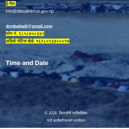
ई-मेल:
info@dilasainimun.gov.np
drmbaitadi@gmail.com
फोन नं. ९८५८७५०३४२
अडियाे नाेटिस बाेर्डः १६१८०९३४०००१७
Time and Date
© 2026 डिलासैनी गाउँपालिका
गाउँ कार्यपालिकाको कार्यालय