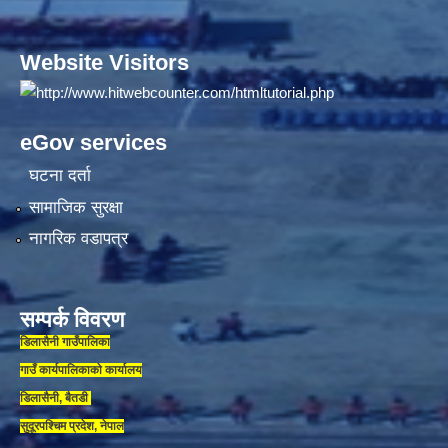
Website Visitors
eGov services
घटना दर्ता
सामाजिक सुरक्षा
नागरिक वडापत्र
सम्पर्क विवरण
डिलासैनी गाउँपालिका
गाउँ कार्यपालिकाकाे कार्यालय
डिलासैनी, बैतडी
सुदूरपश्चिम प्रदेश, नेपाल