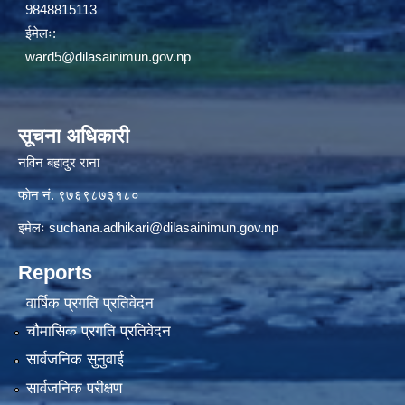
9848815113
ईमेलः:
ward5@dilasainimun.gov.np
सूचना अधिकारी
नविन बहादुर राना
फाेन नं. ९७६९८७३१८०
इमेलः
suchana.adhikari@dilasainimun.gov.np
Reports
वार्षिक प्रगति प्रतिवेदन
चौमासिक प्रगति प्रतिवेदन
सार्वजनिक सुनुवाई
सार्वजनिक परीक्षण