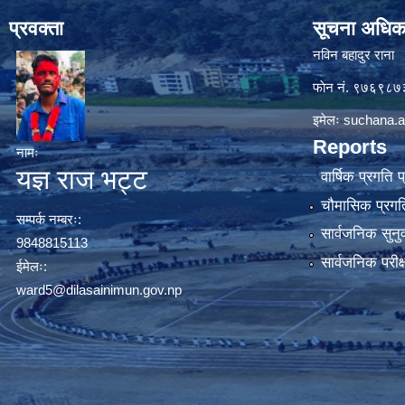
प्रवक्ता
सूचना अधिक
नविन बहादुर राना
फाेन नं. ९७६९८
इमेलः
suchana.a
Reports
नामः
यज्ञ राज भट्ट
वार्षिक प्रगति 
चौमासिक प्रगति
सम्पर्क नम्बरः:
सार्वजनिक सुनु
9848815113
सार्वजनिक परीक
ईमेलः:
ward5@dilasainimun.gov.np