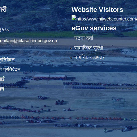
ारी
Website Visitors
eGov services
७३१८०
घटना दर्ता
dhikari@dilasainimun.gov.np
सामाजिक सुरक्षा
नागरिक वडापत्र
प्रतिवेदन
 प्रतिवेदन
वाई
्षण