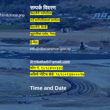
सम्पर्क विवरण
डिलासैनी गाउँपालिका
गाउँ कार्यपालिकाकाे कार्यालय
डिलासैनी, बैतडी
सुदूरपश्चिम प्रदेश, नेपाल
ई-मेल:
info@dilasainimun.gov.np
drmbaitadi@gmail.com
फोन नं. ९८५८७५०३४२
अडियाे नाेटिस बाेर्डः १६१८०९३४०००१७
Time and Date