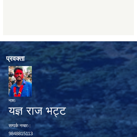
प्रवक्ता
नामः
यज्ञ राज भट्ट
सम्पर्क नम्बरः:
9848815113