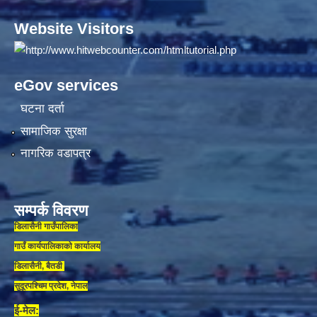
Website Visitors
eGov services
घटना दर्ता
सामाजिक सुरक्षा
नागरिक वडापत्र
सम्पर्क विवरण
डिलासैनी गाउँपालिका
गाउँ कार्यपालिकाकाे कार्यालय
डिलासैनी, बैतडी
सुदूरपश्चिम प्रदेश, नेपाल
ई-मेल: