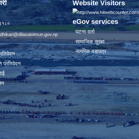
ारी
Website Visitors
eGov services
७३१८०
घटना दर्ता
dhikari@dilasainimun.gov.np
सामाजिक सुरक्षा
नागरिक वडापत्र
प्रतिवेदन
 प्रतिवेदन
वाई
्षण