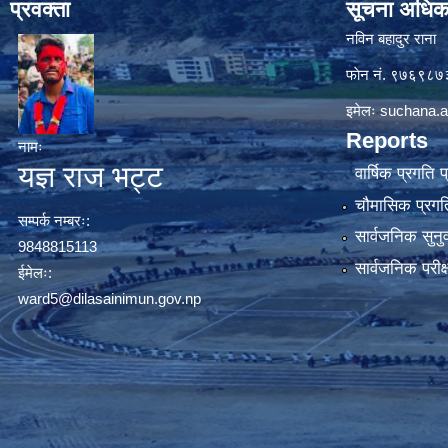
प्रवक्ता
सूचना अधिक
नविन बहादुर राना
फाेन नं. ९७६९८
इमेलः
suchana.a
Reports
नामः
यज्ञ राज भट्ट
वार्षिक प्रगति 
चौमासिक प्रगति
सम्पर्क नम्बरः:
सार्वजनिक सुनु
9848815113
सार्वजनिक परीक
ईमेलः:
ward5@dilasainimun.gov.np