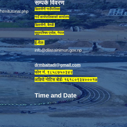
सम्पर्क विवरण
डिलासैनी गाउँपालिका
गाउँ कार्यपालिकाकाे कार्यालय
डिलासैनी, बैतडी
सुदूरपश्चिम प्रदेश, नेपाल
ई-मेल:
info@dilasainimun.gov.np
drmbaitadi@gmail.com
फोन नं. ९८५८७५०३४२
अडियाे नाेटिस बाेर्डः १६१८०९३४०००१७
Time and Date