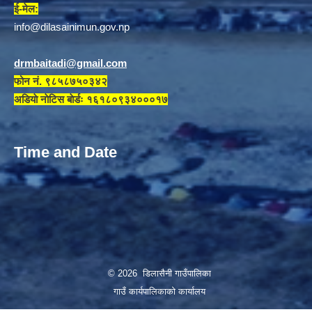
ई-मेल:
info@dilasainimun.gov.np
drmbaitadi@gmail.com
फोन नं. ९८५८७५०३४२
अडियाे नाेटिस बाेर्डः १६१८०९३४०००१७
Time and Date
© 2026 डिलासैनी गाउँपालिका
गाउँ कार्यपालिकाको कार्यालय