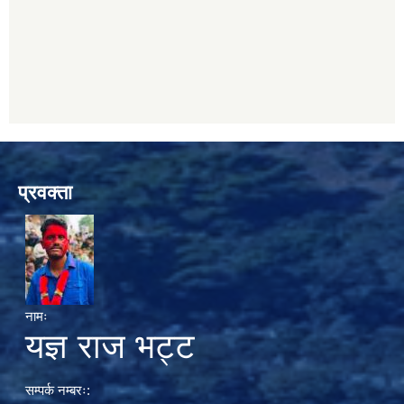
प्रवक्ता
नामः
यज्ञ राज भट्ट
सम्पर्क नम्बरः: