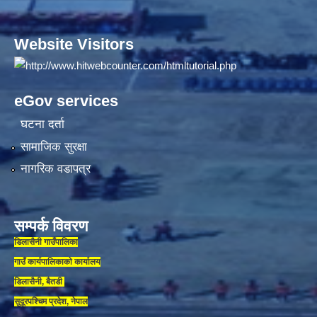
Website Visitors
eGov services
घटना दर्ता
सामाजिक सुरक्षा
नागरिक वडापत्र
सम्पर्क विवरण
डिलासैनी गाउँपालिका
गाउँ कार्यपालिकाकाे कार्यालय
डिलासैनी, बैतडी
सुदूरपश्चिम प्रदेश, नेपाल