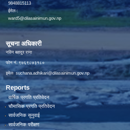
9848815113
ईमेलः:
ward5@dilasainimun.gov.np
सूचना अधिकारी
नविन बहादुर राना
फाेन नं. ९७६९८७३१८०
इमेलः
suchana.adhikari@dilasainimun.gov.np
Reports
वार्षिक प्रगति प्रतिवेदन
चौमासिक प्रगति प्रतिवेदन
सार्वजनिक सुनुवाई
सार्वजनिक परीक्षण