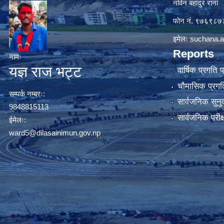
नविन बहादुर राना
फाेन नं. ९७६९८
इमेलः
suchana.a
Reports
नामः
यज्ञ राज भट्ट
वार्षिक प्रगति 
चौमासिक प्रगति
सम्पर्क नम्बरः:
सार्वजनिक सुनु
9848815113
सार्वजनिक परीक
ईमेलः:
ward5@dilasainimun.gov.np