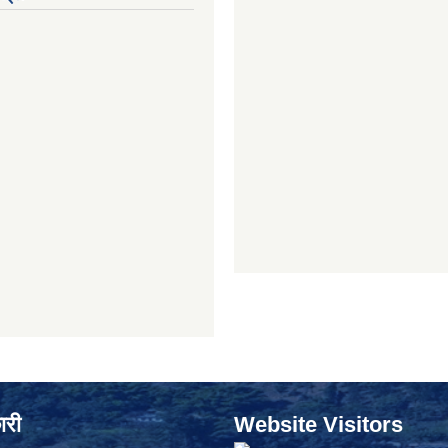
ारी
Website Visitors