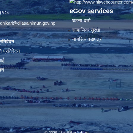
eGov services
७३१८०
घटना दर्ता
dhikari@dilasainimun.gov.np
सामाजिक सुरक्षा
नागरिक वडापत्र
प्रतिवेदन
 प्रतिवेदन
वाई
्षण
© 2026 डिलासैनी गाउँपालिका