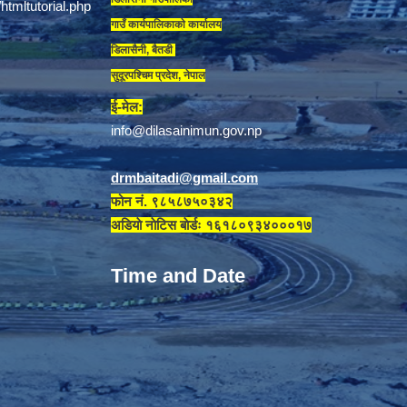
गाउँ कार्यपालिकाकाे कार्यालय
डिलासैनी, बैतडी
सुदूरपश्चिम प्रदेश, नेपाल
ई-मेल:
info@dilasainimun.gov.np
drmbaitadi@gmail.com
फोन नं. ९८५८७५०३४२
अडियाे नाेटिस बाेर्डः १६१८०९३४०००१७
Time and Date