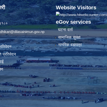
ारी
Website Visitors
eGov services
७३१८०
घटना दर्ता
dhikari@dilasainimun.gov.np
सामाजिक सुरक्षा
नागरिक वडापत्र
प्रतिवेदन
 प्रतिवेदन
वाई
्षण