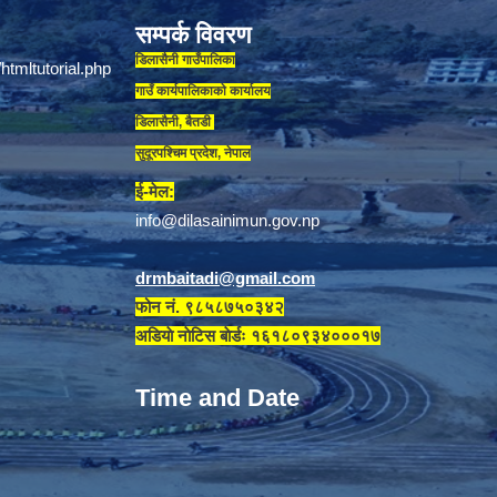
सम्पर्क विवरण
डिलासैनी गाउँपालिका
गाउँ कार्यपालिकाकाे कार्यालय
डिलासैनी, बैतडी
सुदूरपश्चिम प्रदेश, नेपाल
ई-मेल:
info@dilasainimun.gov.np
drmbaitadi@gmail.com
फोन नं. ९८५८७५०३४२
अडियाे नाेटिस बाेर्डः १६१८०९३४०००१७
Time and Date