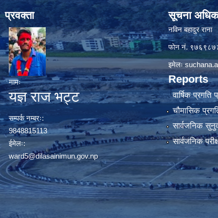
प्रवक्ता
सूचना अधिक
नविन बहादुर राना
फाेन नं. ९७६९८
इमेलः
suchana.a
Reports
नामः
यज्ञ राज भट्ट
वार्षिक प्रगति 
चौमासिक प्रगति
सम्पर्क नम्बरः:
सार्वजनिक सुनु
9848815113
सार्वजनिक परीक
ईमेलः:
ward5@dilasainimun.gov.np