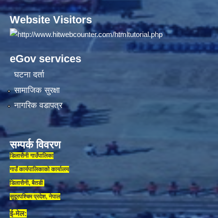
Website Visitors
eGov services
घटना दर्ता
सामाजिक सुरक्षा
नागरिक वडापत्र
सम्पर्क विवरण
डिलासैनी गाउँपालिका
गाउँ कार्यपालिकाकाे कार्यालय
डिलासैनी, बैतडी
सुदूरपश्चिम प्रदेश, नेपाल
ई-मेल: