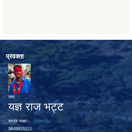
प्रवक्ता
नामः
यज्ञ राज भट्ट
सम्पर्क नम्बरः:
9848815113