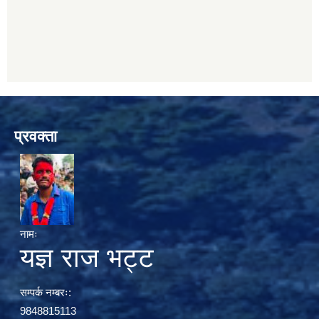
प्रवक्ता
नामः
यज्ञ राज भट्ट
सम्पर्क नम्बरः:
9848815113