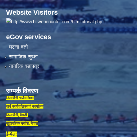
Website Visitors
eGov services
घटना दर्ता
सामाजिक सुरक्षा
नागरिक वडापत्र
सम्पर्क विवरण
डिलासैनी गाउँपालिका
गाउँ कार्यपालिकाकाे कार्यालय
डिलासैनी, बैतडी
सुदूरपश्चिम प्रदेश, नेपाल
ई-मेल: