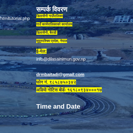
सम्पर्क विवरण
डिलासैनी गाउँपालिका
गाउँ कार्यपालिकाकाे कार्यालय
डिलासैनी, बैतडी
सुदूरपश्चिम प्रदेश, नेपाल
ई-मेल:
info@dilasainimun.gov.np
drmbaitadi@gmail.com
फोन नं. ९८५८७५०३४२
अडियाे नाेटिस बाेर्डः १६१८०९३४०००१७
Time and Date