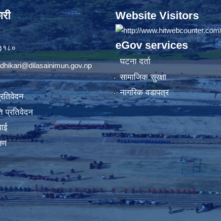
ारी
Website Visitors
eGov services
७३१८०
घटना दर्ता
dhikari@dilasainimun.gov.np
सामाजिक सुरक्षा
नागरिक वडापत्र
प्रतिवेदन
 प्रतिवेदन
वाई
्षण