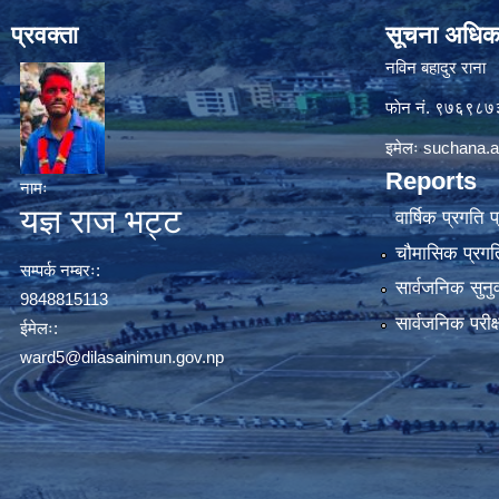
प्रवक्ता
सूचना अधिक
नविन बहादुर राना
फाेन नं. ९७६९८
इमेलः
suchana.a
Reports
नामः
यज्ञ राज भट्ट
वार्षिक प्रगति 
चौमासिक प्रगति
सम्पर्क नम्बरः:
सार्वजनिक सुनु
9848815113
सार्वजनिक परीक
ईमेलः:
ward5@dilasainimun.gov.np