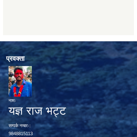
प्रवक्ता
नामः
यज्ञ राज भट्ट
सम्पर्क नम्बरः:
9848815113