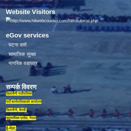
Website Visitors
eGov services
घटना दर्ता
सामाजिक सुरक्षा
नागरिक वडापत्र
सम्पर्क विवरण
डिलासैनी गाउँपालिका
गाउँ कार्यपालिकाकाे कार्यालय
डिलासैनी, बैतडी
सुदूरपश्चिम प्रदेश, नेपाल
ई-मेल: