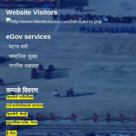
Website Visitors
eGov services
घटना दर्ता
सामाजिक सुरक्षा
नागरिक वडापत्र
सम्पर्क विवरण
डिलासैनी गाउँपालिका
गाउँ कार्यपालिकाकाे कार्यालय
डिलासैनी, बैतडी
सुदूरपश्चिम प्रदेश, नेपाल
ई-मेल: