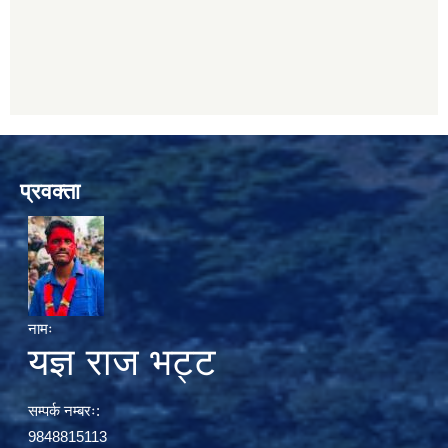
प्रवक्ता
नामः
यज्ञ राज भट्ट
सम्पर्क नम्बरः:
9848815113