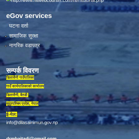
eGov services
घटना दर्ता
सामाजिक सुरक्षा
नागरिक वडापत्र
सम्पर्क विवरण
डिलासैनी गाउँपालिका
गाउँ कार्यपालिकाकाे कार्यालय
डिलासैनी, बैतडी
सुदूरपश्चिम प्रदेश, नेपाल
ई-मेल:
info@dilasainimun.gov.np
drmbaitadi@gmail.com