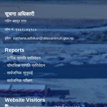
सूचना अधिकारी
नविन बहादुर राना
फाेन नं. ९७६९८७३१८०
इमेलः
suchana.adhikari@dilasainimun.gov.np
Reports
वार्षिक प्रगति प्रतिवेदन
चौमासिक प्रगति प्रतिवेदन
सार्वजनिक सुनुवाई
सार्वजनिक परीक्षण
Website Visitors