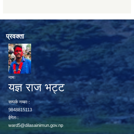
प्रवक्ता
नामः
यज्ञ राज भट्ट
सम्पर्क नम्बरः:
9848815113
ईमेलः:
ward5@dilasainimun.gov.np