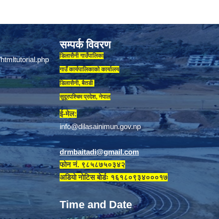
सम्पर्क विवरण
डिलासैनी गाउँपालिका
गाउँ कार्यपालिकाकाे कार्यालय
डिलासैनी, बैतडी
सुदूरपश्चिम प्रदेश, नेपाल
ई-मेल:
info@dilasainimun.gov.np
drmbaitadi@gmail.com
फोन नं. ९८५८७५०३४२
अडियाे नाेटिस बाेर्डः १६१८०९३४०००१७
Time and Date