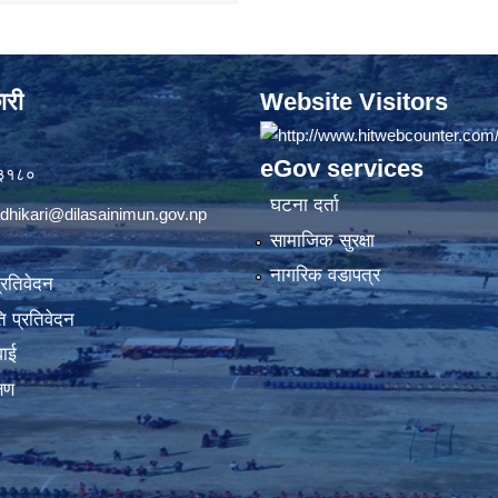
ारी
Website Visitors
eGov services
७३१८०
घटना दर्ता
dhikari@dilasainimun.gov.np
सामाजिक सुरक्षा
नागरिक वडापत्र
प्रतिवेदन
 प्रतिवेदन
वाई
्षण