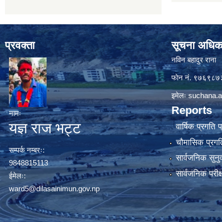
प्रवक्ता
सूचना अधिक
नविन बहादुर राना
फाेन नं. ९७६९८
इमेलः
suchana.a
Reports
नामः
यज्ञ राज भट्ट
वार्षिक प्रगति 
चौमासिक प्रगति
सम्पर्क नम्बरः:
सार्वजनिक सुनु
9848815113
सार्वजनिक परीक
ईमेलः:
ward5@dilasainimun.gov.np