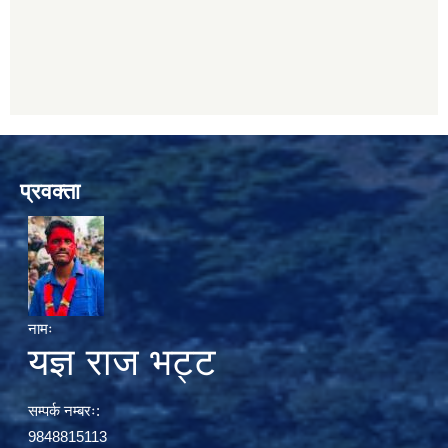
प्रवक्ता
नामः
यज्ञ राज भट्ट
सम्पर्क नम्बरः:
9848815113