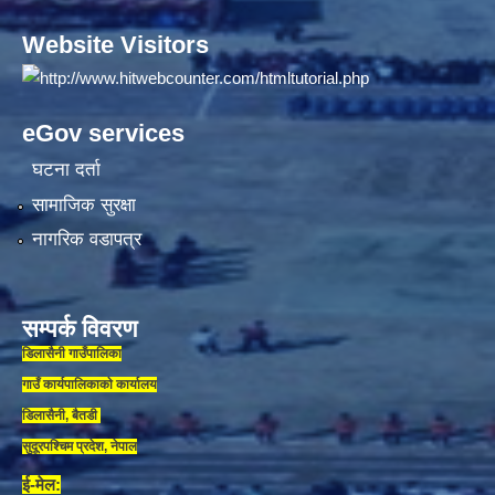
Website Visitors
eGov services
घटना दर्ता
सामाजिक सुरक्षा
नागरिक वडापत्र
सम्पर्क विवरण
डिलासैनी गाउँपालिका
गाउँ कार्यपालिकाकाे कार्यालय
डिलासैनी, बैतडी
सुदूरपश्चिम प्रदेश, नेपाल
ई-मेल: