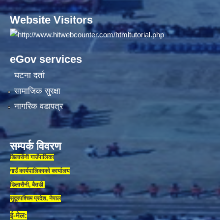
Website Visitors
eGov services
घटना दर्ता
सामाजिक सुरक्षा
नागरिक वडापत्र
सम्पर्क विवरण
डिलासैनी गाउँपालिका
गाउँ कार्यपालिकाकाे कार्यालय
डिलासैनी, बैतडी
सुदूरपश्चिम प्रदेश, नेपाल
ई-मेल: