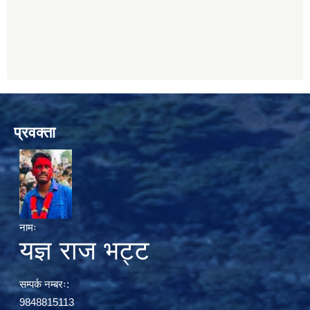
प्रवक्ता
नामः
यज्ञ राज भट्ट
सम्पर्क नम्बरः:
9848815113