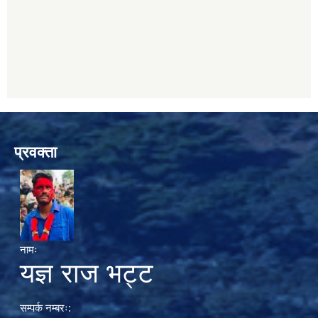
प्रवक्ता
नामः
यज्ञ राज भट्ट
सम्पर्क नम्बरः: