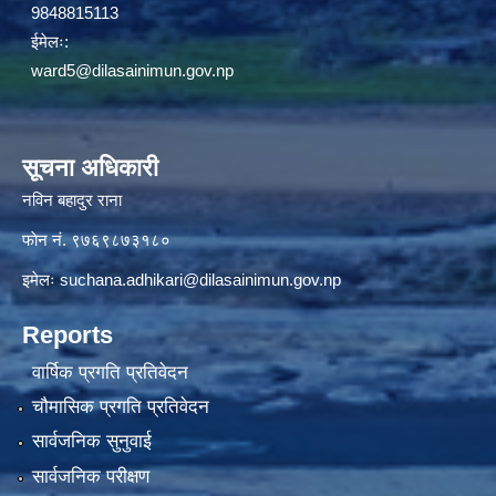
9848815113
ईमेलः:
ward5@dilasainimun.gov.np
सूचना अधिकारी
नविन बहादुर राना
फाेन नं. ९७६९८७३१८०
इमेलः
suchana.adhikari@dilasainimun.gov.np
Reports
वार्षिक प्रगति प्रतिवेदन
चौमासिक प्रगति प्रतिवेदन
सार्वजनिक सुनुवाई
सार्वजनिक परीक्षण