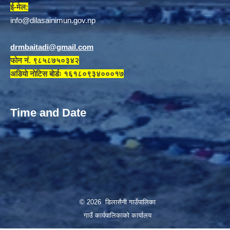
ई-मेल:
info@dilasainimun.gov.np
drmbaitadi@gmail.com
फोन नं. ९८५८७५०३४२
अडियाे नाेटिस बाेर्डः १६१८०९३४०००१७
Time and Date
© 2026 डिलासैनी गाउँपालिका
गाउँ कार्यपालिकाको कार्यालय