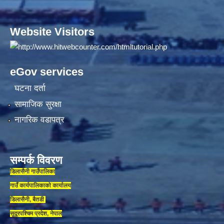
Website Visitors
eGov services
घटना दर्ता
सामाजिक सुरक्षा
नागरिक वडापत्र
सम्पर्क विवरण
डिलासैनी गाउँपालिका
गाउँ कार्यपालिकाकाे कार्यालय
डिलासैनी, बैतडी
सुदूरपश्चिम प्रदेश, नेपाल