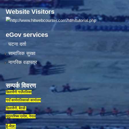
Website Visitors
eGov services
घटना दर्ता
सामाजिक सुरक्षा
नागरिक वडापत्र
सम्पर्क विवरण
डिलासैनी गाउँपालिका
गाउँ कार्यपालिकाकाे कार्यालय
डिलासैनी, बैतडी
सुदूरपश्चिम प्रदेश, नेपाल
ई-मेल: