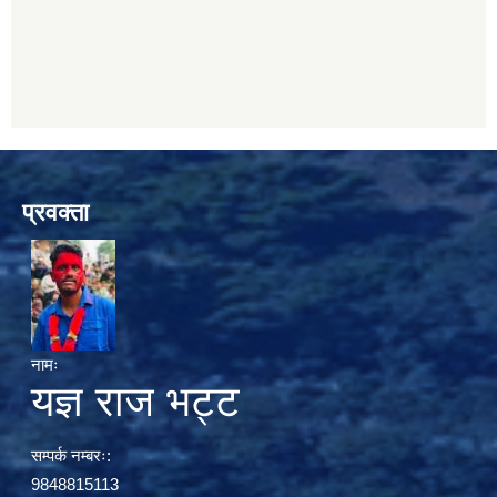
प्रवक्ता
नामः
यज्ञ राज भट्ट
सम्पर्क नम्बरः:
9848815113