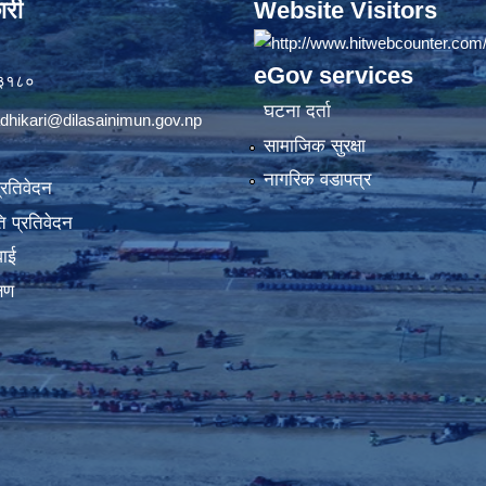
ारी
Website Visitors
eGov services
७३१८०
घटना दर्ता
dhikari@dilasainimun.gov.np
सामाजिक सुरक्षा
नागरिक वडापत्र
प्रतिवेदन
 प्रतिवेदन
वाई
्षण