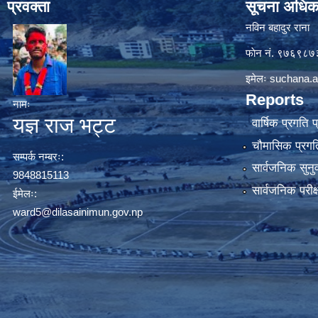
प्रवक्ता
सूचना अधिक
नविन बहादुर राना
फाेन नं. ९७६९८
इमेलः
suchana.a
Reports
नामः
यज्ञ राज भट्ट
वार्षिक प्रगति 
चौमासिक प्रगति
सम्पर्क नम्बरः:
सार्वजनिक सुनु
9848815113
सार्वजनिक परीक
ईमेलः:
ward5@dilasainimun.gov.np