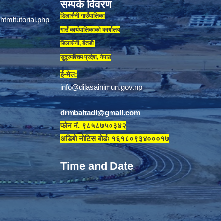
सम्पर्क विवरण
डिलासैनी गाउँपालिका
गाउँ कार्यपालिकाकाे कार्यालय
डिलासैनी, बैतडी
सुदूरपश्चिम प्रदेश, नेपाल
ई-मेल:
info@dilasainimun.gov.np
drmbaitadi@gmail.com
फोन नं. ९८५८७५०३४२
अडियाे नाेटिस बाेर्डः १६१८०९३४०००१७
Time and Date