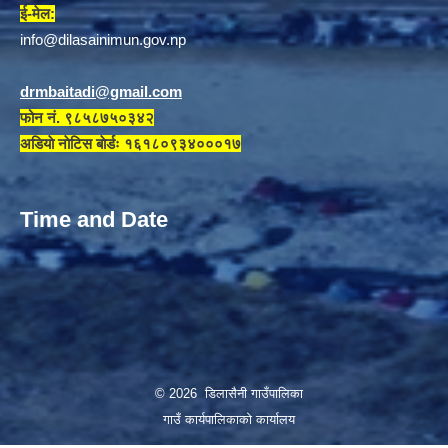
ई-मेल:
info@dilasainimun.gov.np
drmbaitadi@gmail.com
फोन नं. ९८५८७५०३४२
अडियाे नाेटिस बाेर्डः १६१८०९३४०००१७
Time and Date
© 2026 डिलासैनी गाउँपालिका
गाउँ कार्यपालिकाको कार्यालय