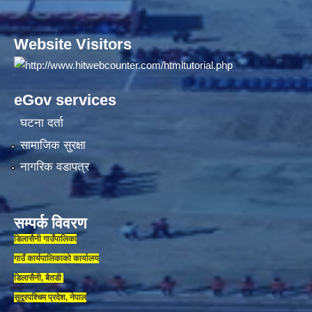
Website Visitors
eGov services
घटना दर्ता
सामाजिक सुरक्षा
नागरिक वडापत्र
सम्पर्क विवरण
डिलासैनी गाउँपालिका
गाउँ कार्यपालिकाकाे कार्यालय
डिलासैनी, बैतडी
सुदूरपश्चिम प्रदेश, नेपाल