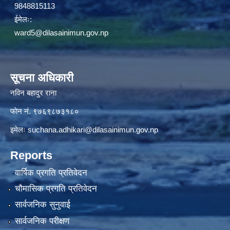
9848815113
ईमेलः:
ward5@dilasainimun.gov.np
सूचना अधिकारी
नविन बहादुर राना
फाेन नं. ९७६९८७३१८०
इमेलः
suchana.adhikari@dilasainimun.gov.np
Reports
वार्षिक प्रगति प्रतिवेदन
चौमासिक प्रगति प्रतिवेदन
सार्वजनिक सुनुवाई
सार्वजनिक परीक्षण