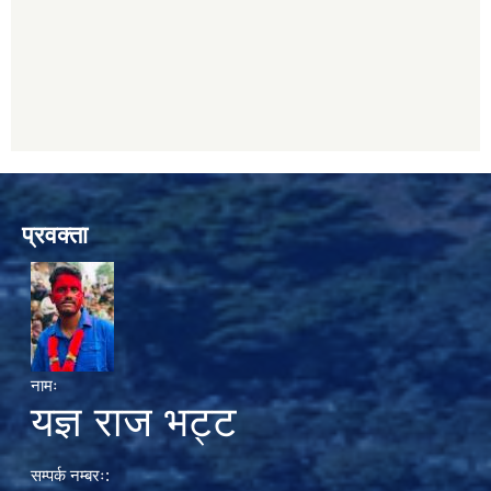
प्रवक्ता
नामः
यज्ञ राज भट्ट
सम्पर्क नम्बरः: