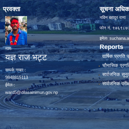
प्रवक्ता
सूचना अधिक
नविन बहादुर राना
फाेन नं. ९७६९८
इमेलः
suchana.a
Reports
नामः
यज्ञ राज भट्ट
वार्षिक प्रगति 
चौमासिक प्रगति
सम्पर्क नम्बरः:
सार्वजनिक सुनु
9848815113
सार्वजनिक परीक
ईमेलः:
ward5@dilasainimun.gov.np