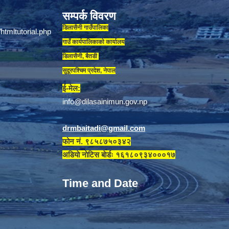
सम्पर्क विवरण
डिलासैनी गाउँपालिका
गाउँ कार्यपालिकाकाे कार्यालय
डिलासैनी, बैतडी
सुदूरपश्चिम प्रदेश, नेपाल
ई-मेल:
info@dilasainimun.gov.np
drmbaitadi@gmail.com
फोन नं. ९८५८७५०३४२
अडियाे नाेटिस बाेर्डः १६१८०९३४०००१७
Time and Date