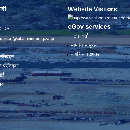
ारी
Website Visitors
eGov services
७३१८०
घटना दर्ता
dhikari@dilasainimun.gov.np
सामाजिक सुरक्षा
नागरिक वडापत्र
प्रतिवेदन
 प्रतिवेदन
वाई
्षण