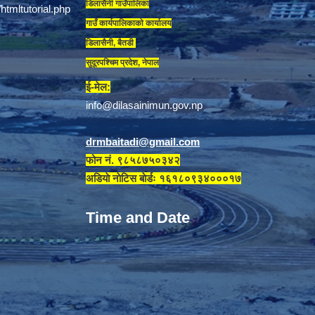
डिलासैनी गाउँपालिका
गाउँ कार्यपालिकाकाे कार्यालय
डिलासैनी, बैतडी
सुदूरपश्चिम प्रदेश, नेपाल
ई-मेल:
info@dilasainimun.gov.np
drmbaitadi@gmail.com
फोन नं. ९८५८७५०३४२
अडियाे नाेटिस बाेर्डः १६१८०९३४०००१७
Time and Date