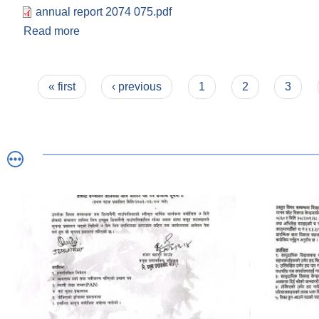
annual report 2074 075.pdf
Read more
about डिलासैनी गाउँपालिकाकाे २०७४ बैशाख ०१ देखि चैत
व्यत्तिगत घटना दर्ताकाे प्रतिवेदन
Pages
« first
‹ previous
1
2
3