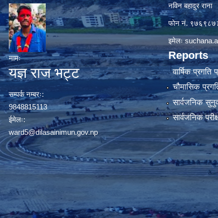
नविन बहादुर राना
फाेन नं. ९७६९८
इमेलः
suchana.a
Reports
नामः
यज्ञ राज भट्ट
वार्षिक प्रगति 
चौमासिक प्रगति
सम्पर्क नम्बरः:
सार्वजनिक सुनु
9848815113
सार्वजनिक परीक
ईमेलः:
ward5@dilasainimun.gov.np