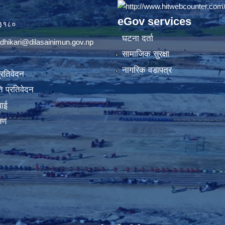
eGov services
७३१८०
घटना दर्ता
dhikari@dilasainimun.gov.np
सामाजिक सुरक्षा
नागरिक वडापत्र
प्रतिवेदन
 प्रतिवेदन
वाई
्षण