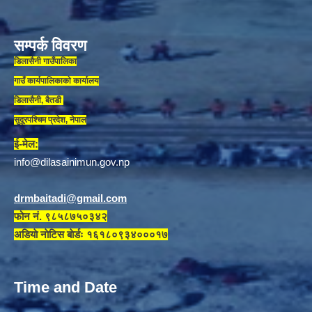
सम्पर्क विवरण
डिलासैनी गाउँपालिका
गाउँ कार्यपालिकाकाे कार्यालय
डिलासैनी, बैतडी
सुदूरपश्चिम प्रदेश, नेपाल
ई-मेल:
info@dilasainimun.gov.np
drmbaitadi@gmail.com
फोन नं. ९८५८७५०३४२
अडियाे नाेटिस बाेर्डः १६१८०९३४०००१७
Time and Date