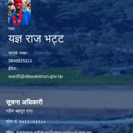
नामः
यज्ञ राज भट्ट
सम्पर्क नम्बरः:
9848815113
ईमेलः:
ward5@dilasainimun.gov.np
सूचना अधिकारी
नविन बहादुर राना
फाेन नं. ९७६९८७३१८०
इमेलः
suchana.adhikari@dilasainimun.gov.np