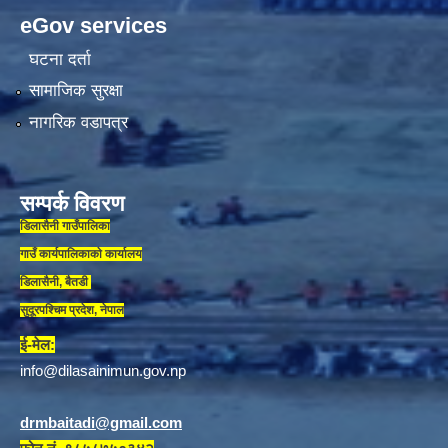
eGov services
घटना दर्ता
सामाजिक सुरक्षा
नागरिक वडापत्र
सम्पर्क विवरण
डिलासैनी गाउँपालिका
गाउँ कार्यपालिकाकाे कार्यालय
डिलासैनी, बैतडी
सुदूरपश्चिम प्रदेश, नेपाल
ई-मेल:
info@dilasainimun.gov.np
drmbaitadi@gmail.com