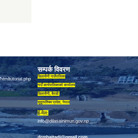
सम्पर्क विवरण
डिलासैनी गाउँपालिका
गाउँ कार्यपालिकाकाे कार्यालय
डिलासैनी, बैतडी
सुदूरपश्चिम प्रदेश, नेपाल
ई-मेल:
info@dilasainimun.gov.np
drmbaitadi@gmail.com