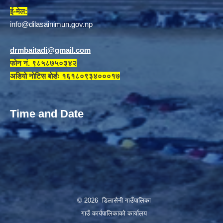
ई-मेल:
info@dilasainimun.gov.np
drmbaitadi@gmail.com
फोन नं. ९८५८७५०३४२
अडियाे नाेटिस बाेर्डः १६१८०९३४०००१७
Time and Date
© 2026 डिलासैनी गाउँपालिका
गाउँ कार्यपालिकाको कार्यालय