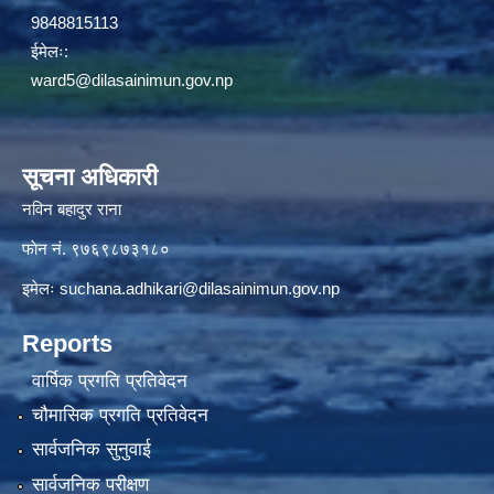
9848815113
ईमेलः:
ward5@dilasainimun.gov.np
सूचना अधिकारी
नविन बहादुर राना
फाेन नं. ९७६९८७३१८०
इमेलः
suchana.adhikari@dilasainimun.gov.np
Reports
वार्षिक प्रगति प्रतिवेदन
चौमासिक प्रगति प्रतिवेदन
सार्वजनिक सुनुवाई
सार्वजनिक परीक्षण