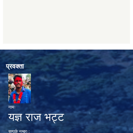
प्रवक्ता
नामः
यज्ञ राज भट्ट
सम्पर्क नम्बरः: