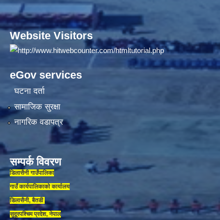
Website Visitors
eGov services
घटना दर्ता
सामाजिक सुरक्षा
नागरिक वडापत्र
सम्पर्क विवरण
डिलासैनी गाउँपालिका
गाउँ कार्यपालिकाकाे कार्यालय
डिलासैनी, बैतडी
सुदूरपश्चिम प्रदेश, नेपाल