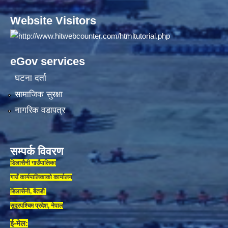
Website Visitors
eGov services
घटना दर्ता
सामाजिक सुरक्षा
नागरिक वडापत्र
सम्पर्क विवरण
डिलासैनी गाउँपालिका
गाउँ कार्यपालिकाकाे कार्यालय
डिलासैनी, बैतडी
सुदूरपश्चिम प्रदेश, नेपाल
ई-मेल: