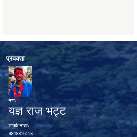
प्रवक्ता
नामः
यज्ञ राज भट्ट
सम्पर्क नम्बरः:
9848815113