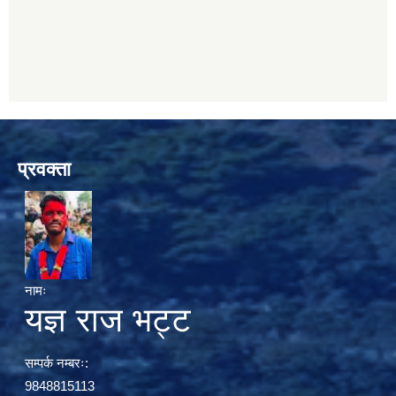
प्रवक्ता
नामः
यज्ञ राज भट्ट
सम्पर्क नम्बरः:
9848815113