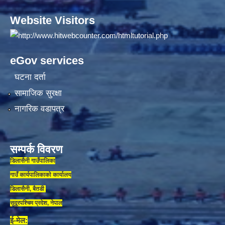
Website Visitors
eGov services
घटना दर्ता
सामाजिक सुरक्षा
नागरिक वडापत्र
सम्पर्क विवरण
डिलासैनी गाउँपालिका
गाउँ कार्यपालिकाकाे कार्यालय
डिलासैनी, बैतडी
सुदूरपश्चिम प्रदेश, नेपाल
ई-मेल: