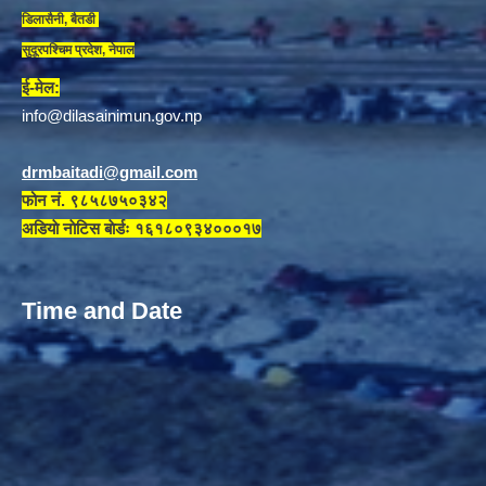
डिलासैनी, बैतडी
सुदूरपश्चिम प्रदेश, नेपाल
ई-मेल:
info@dilasainimun.gov.np
drmbaitadi@gmail.com
फोन नं. ९८५८७५०३४२
अडियाे नाेटिस बाेर्डः १६१८०९३४०००१७
Time and Date