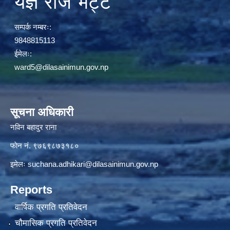
यज्ञ राज भट्ट
सम्पर्क नम्बरः:
9848815113
ईमेलः:
ward5@dilasainimun.gov.np
सूचना अधिकारी
नविन बहादुर राना
फाेन नं. ९७६९८७३१८०
इमेलः
suchana.adhikari@dilasainimun.gov.np
Reports
वार्षिक प्रगति प्रतिवेदन
चौमासिक प्रगति प्रतिवेदन