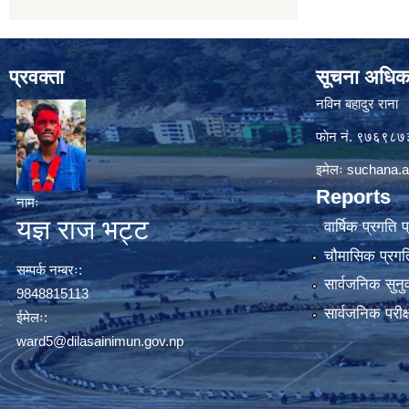
प्रवक्ता
सूचना अधिक
नविन बहादुर राना
फाेन नं. ९७६९८
इमेलः
suchana.a
Reports
नामः
यज्ञ राज भट्ट
वार्षिक प्रगति 
चौमासिक प्रगति
सम्पर्क नम्बरः:
सार्वजनिक सुनु
9848815113
सार्वजनिक परीक
ईमेलः:
ward5@dilasainimun.gov.np