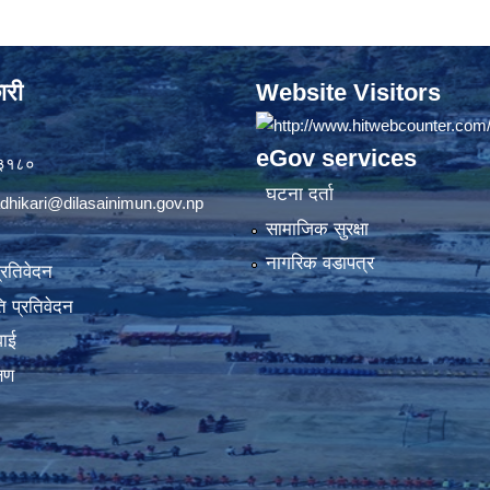
ारी
Website Visitors
eGov services
७३१८०
घटना दर्ता
dhikari@dilasainimun.gov.np
सामाजिक सुरक्षा
नागरिक वडापत्र
प्रतिवेदन
 प्रतिवेदन
वाई
्षण