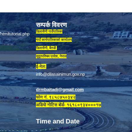
सम्पर्क विवरण
डिलासैनी गाउँपालिका
गाउँ कार्यपालिकाकाे कार्यालय
डिलासैनी, बैतडी
सुदूरपश्चिम प्रदेश, नेपाल
ई-मेल:
info@dilasainimun.gov.np
drmbaitadi@gmail.com
फोन नं. ९८५८७५०३४२
अडियाे नाेटिस बाेर्डः १६१८०९३४०००१७
Time and Date