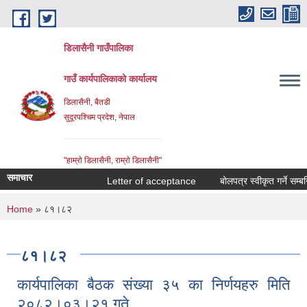
Skip to main content
डिलासैनी गाउँपालिका
गाउँ कार्यपालिकाको कार्यालय
डिलासैनी, बैतडी
सुदूरपश्चिम प्रदेश, नेपाल
"हाम्राे डिलासैनी, राम्राे डिलासैनी"
समाचार
Letter of acceptance
बोलपत्र स्वीकृत गर्ने सम्बन्धि
You are here
Home
» ८१।८२
८१।८२
कार्यपालिका बैठक संख्या ३५ का निर्णयहरु मिति
२०८२।०३।२१ गते