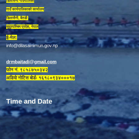
डिलासैनी गाउँपालिका
गाउँ कार्यपालिकाकाे कार्यालय
डिलासैनी, बैतडी
सुदूरपश्चिम प्रदेश, नेपाल
ई-मेल:
info@dilasainimun.gov.np
drmbaitadi@gmail.com
फोन नं. ९८५८७५०३४२
अडियाे नाेटिस बाेर्डः १६१८०९३४०००१७
Time and Date