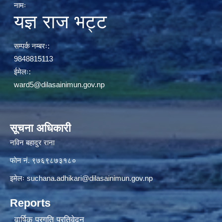
नामः
यज्ञ राज भट्ट
सम्पर्क नम्बरः:
9848815113
ईमेलः:
ward5@dilasainimun.gov.np
सूचना अधिकारी
नविन बहादुर राना
फाेन नं. ९७६९८७३१८०
इमेलः
suchana.adhikari@dilasainimun.gov.np
Reports
वार्षिक प्रगति प्रतिवेदन