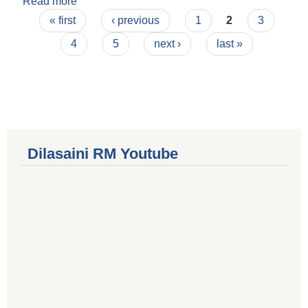
Read more
about कार्यपालिका बैठक संख्या ३३ का निर्णयहरु मिति
Pages
२०८२।०१।१० गते
« first
‹ previous
1
2
3
4
5
next ›
last »
Dilasaini RM Youtube