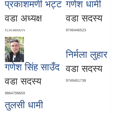
प्रकाशमणी भट्ट
गणेश धामी
वडा अध्यक्ष
वडा सदस्य
९८४८७४४६९५
9746446523
निर्मला लुहार
गणेश सिंह साउँद
वडा सदस्य
वडा सदस्य
9749451738
9864799659
तुलसी धामी