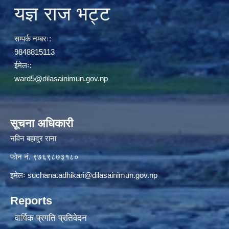
यज्ञ राज भट्ट
सम्पर्क नम्बरः:
9848815113
ईमेलः:
ward5@dilasainimun.gov.np
सूचना अधिकारी
नविन बहादुर राना
फाेन नं. ९७६९८७३१८०
इमेलः
suchana.adhikari@dilasainimun.gov.np
Reports
वार्षिक प्रगति प्रतिवेदन