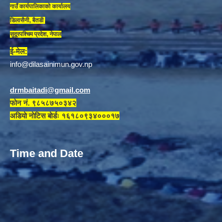
गाउँ कार्यपालिकाकाे कार्यालय
डिलासैनी, बैतडी
सुदूरपश्चिम प्रदेश, नेपाल
ई-मेल:
info@dilasainimun.gov.np
drmbaitadi@gmail.com
फोन नं. ९८५८७५०३४२
अडियाे नाेटिस बाेर्डः १६१८०९३४०००१७
Time and Date