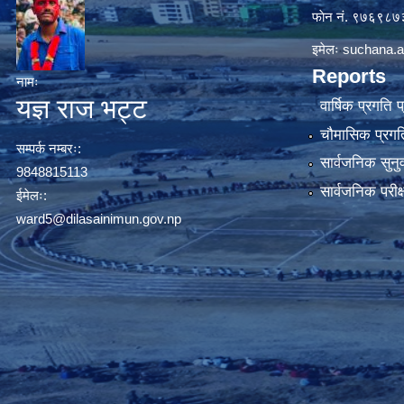
फाेन नं. ९७६९८
इमेलः
suchana.a
Reports
नामः
यज्ञ राज भट्ट
वार्षिक प्रगति 
चौमासिक प्रगति
सम्पर्क नम्बरः:
सार्वजनिक सुनु
9848815113
सार्वजनिक परीक
ईमेलः:
ward5@dilasainimun.gov.np