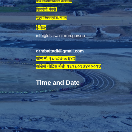
गाउँ कार्यपालिकाकाे कार्यालय
डिलासैनी, बैतडी
सुदूरपश्चिम प्रदेश, नेपाल
ई-मेल:
info@dilasainimun.gov.np
drmbaitadi@gmail.com
फोन नं. ९८५८७५०३४२
अडियाे नाेटिस बाेर्डः १६१८०९३४०००१७
Time and Date