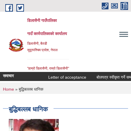
Skip to main content
डिलासैनी गाउँपालिका
गाउँ कार्यपालिकाको कार्यालय
डिलासैनी, बैतडी
सुदूरपश्चिम प्रदेश, नेपाल
"हाम्राे डिलासैनी, राम्राे डिलासैनी"
समाचार
Letter of acceptance
बोलपत्र स्वीकृत गर्ने सम्बन्
You are here
Home
» बुद्धिबल्लब धानिक
बुद्धिबल्लब धानिक