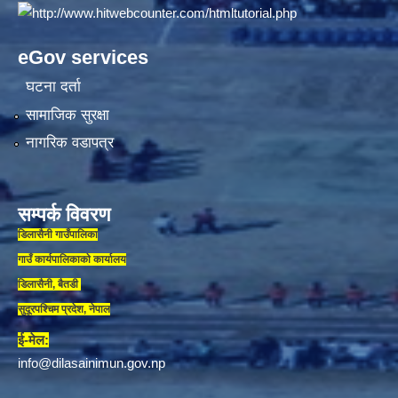
eGov services
घटना दर्ता
सामाजिक सुरक्षा
नागरिक वडापत्र
सम्पर्क विवरण
डिलासैनी गाउँपालिका
गाउँ कार्यपालिकाकाे कार्यालय
डिलासैनी, बैतडी
सुदूरपश्चिम प्रदेश, नेपाल
ई-मेल:
info@dilasainimun.gov.np