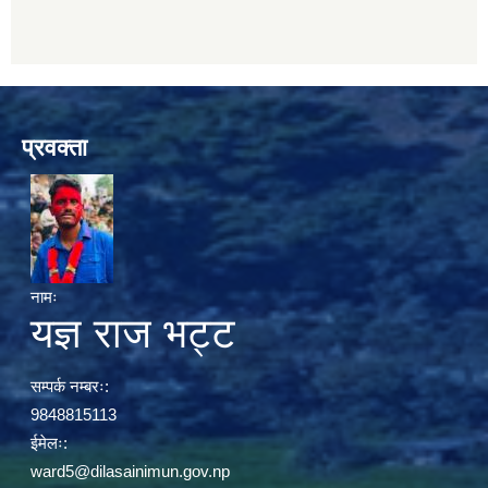
प्रवक्ता
नामः
यज्ञ राज भट्ट
सम्पर्क नम्बरः:
9848815113
ईमेलः:
ward5@dilasainimun.gov.np